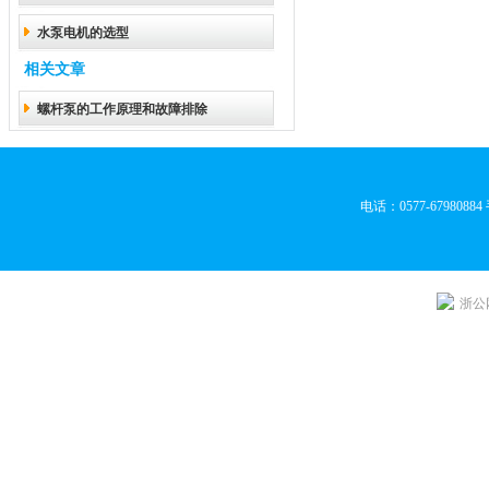
水泵电机的选型
相关文章
螺杆泵的工作原理和故障排除
电话：0577-679808
浙公网