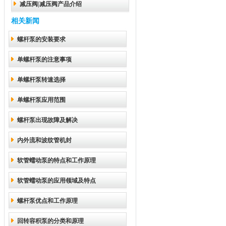
减压阀|减压阀产品介绍
相关新闻
螺杆泵的安装要求
单螺杆泵的注意事项
单螺杆泵转速选择
单螺杆泵应用范围
螺杆泵出现故障及解决
内外流和波纹管机封
软管蠕动泵的特点和工作原理
​​​​​​​软管蠕动泵的应用领域及特点
螺杆泵优点和工作原理
回转容积泵的分类和原理